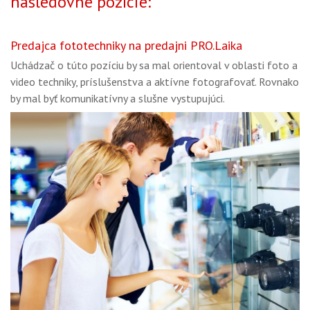
nasledovné pozície:
GALÉRIA
PORADŇA
Predajca fototechniky na predajni PRO.Laika
SÚŤAŽE
Uchádzač o túto pozíciu by sa mal orientoval v oblasti foto a
video techniky, príslušenstva a aktívne fotografovať. Rovnako
KALENDÁR AKCIÍ
by mal byť komunikatívny a slušne vystupujúci.
WORKSHOPY
OBCHOD