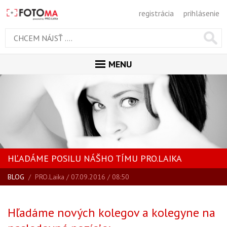
registrácia
prihlásenie
MENU
ÚVOD
MAGAZÍN
VŠETKY ČLÁNKY
RECENZIE
HĽADÁME POSILU NÁŠHO TÍMU PRO.LAIKA
NOVINKY
BLOG
/
PRO.Laika
/ 07.09.2016 / 08:50
BLOG
SPRIEVODCA KÚPOU
Hľadáme nových kolegov a kolegyne na
ŠKOLA FOTOGRAFIE