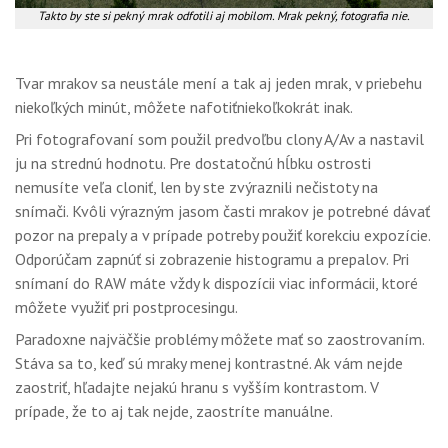
Takto by ste si pekný mrak odfotili aj mobilom. Mrak pekný, fotografia nie.
Tvar mrakov sa neustále mení a tak aj jeden mrak, v priebehu
niekoľkých minút, môžete nafotiťniekoľkokrát inak.
Pri fotografovaní som použil predvoľbu clony A/Av a nastavil
ju na strednú hodnotu. Pre dostatočnú hĺbku ostrosti
nemusíte veľa cloniť, len by ste zvýraznili nečistoty na
snímači. Kvôli výrazným jasom časti mrakov je potrebné dávať
pozor na prepaly a v prípade potreby použiť korekciu expozície.
Odporúčam zapnúť si zobrazenie histogramu a prepalov. Pri
snímaní do RAW máte vždy k dispozícii viac informácii, ktoré
môžete využiť pri postprocesingu.
Paradoxne najväčšie problémy môžete mať so zaostrovaním.
Stáva sa to, keď sú mraky menej kontrastné. Ak vám nejde
zaostriť, hľadajte nejakú hranu s vyšším kontrastom. V
prípade, že to aj tak nejde, zaostríte manuálne.