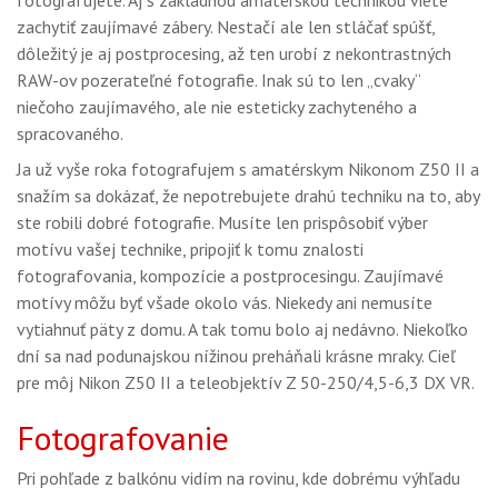
fotografujete. Aj s základnou amatérskou technikou viete
GALÉRIA
zachytiť zaujímavé zábery. Nestačí ale len stláčať spúšť,
dôležitý je aj postprocesing, až ten urobí z nekontrastných
PORADŇA
RAW-ov pozerateľné fotografie. Inak sú to len „cvaky“
SÚŤAŽE
niečoho zaujímavého, ale nie esteticky zachyteného a
spracovaného.
KALENDÁR AKCIÍ
Ja už vyše roka fotografujem s amatérskym Nikonom Z50 II a
WORKSHOPY
snažím sa dokázať, že nepotrebujete drahú techniku na to, aby
ste robili dobré fotografie. Musíte len prispôsobiť výber
OBCHOD
motívu vašej technike, pripojiť k tomu znalosti
fotografovania, kompozície a postprocesingu. Zaujímavé
motívy môžu byť všade okolo vás. Niekedy ani nemusíte
vytiahnuť päty z domu. A tak tomu bolo aj nedávno. Niekoľko
dní sa nad podunajskou nížinou preháňali krásne mraky. Cieľ
pre môj Nikon Z50 II a teleobjektív Z 50-250/4,5-6,3 DX VR.
Fotografovanie
Pri pohľade z balkónu vidím na rovinu, kde dobrému výhľadu