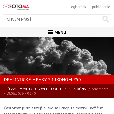
registrácia
prihlásenie
MENU
ÚVOD
MAGAZÍN
VŠETKY ČLÁNKY
RECENZIE
DRAMATICKÉ MRAKY S NIKONOM Z50 II
NOVINKY
KEĎ ZAUJÍMAVÉ FOTOGRAFIE UROBÍTE AJ Z BALKÓNA.
/
Srnec Karol
BLOG
/ 18.06.2026 / 06:40
SPRIEVODCA KÚPOU
ŠKOLA FOTOGRAFIE
Častokrát je dôležitejšie, ako sa uchopíte motívu, než čím