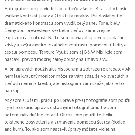
Fotografie som previedol do odtieňov šedej. Bez farby lepšie
vynikne kontrast jasov a štruktúra mrakov. Pre dosiahnutie
dramatického kontrastu som využil celý panel Tone, biely i
čierny bod, prekreslenie svetiel a tieňov, samozrejme
expozíciu a kontrast. Na to som naviazal úpravou gradačnej
krivky a zvýraznením lokálneho kontrastu pomocou Clarity a
textúr pomocou Texture. Využil som aj B&W Mix, kde som
nastavil prevod modrej farby oblohy na tmavo sivú.
Aj pri úpravách používajte histogram a zobrazenie prepalov. Ak
nemáte kvalitný monitor, môže sa vám zdať, že vo svetlách a
tieňoch nemáte kresbu, ale histogram vám ukáže, ako je to
naozaj.
Aby som si ušetril prácu, po úprave prvej fotografie som použil
synchronizáciu úprav s ostatnými fotografiami. Tie som
potom individuálne doladil. Občas som použil techniku
lokálneho zosvetlenia a stmavenia pomocou štetca (dodge
and burn). To, ako som nastavil úpravy môžete vidieť na