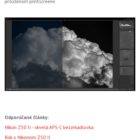
priloženom printscreene.
Odporúčané články:
Nikon Z50 II - skvelá APS-C bezzrkadlovka
Rok s Nikonom Z50 II