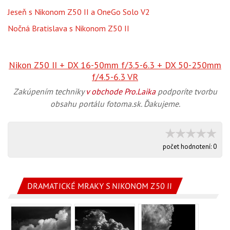
Jeseň s Nikonom Z50 II a OneGo Solo V2
Nočná Bratislava s Nikonom Z50 II
Nikon Z50 II + DX 16-50mm f/3.5-6.3 + DX 50-250mm
f/4.5-6.3 VR
Zakúpením techniky
v obchode Pro.Laika
podporíte tvorbu
obsahu portálu fotoma.sk. Ďakujeme.
počet hodnotení:
0
DRAMATICKÉ MRAKY S NIKONOM Z50 II