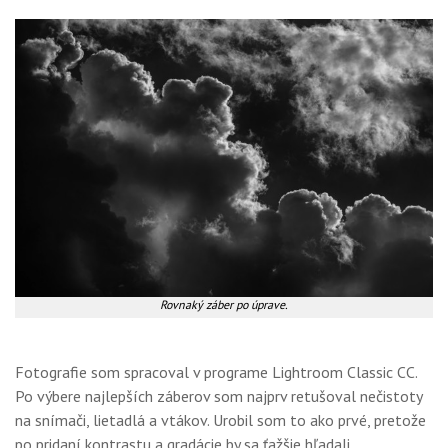
Rovnaký záber po úprave.
Fotografie som spracoval v programe Lightroom Classic CC.
Po výbere najlepších záberov som najprv retušoval nečistoty
na snímači, lietadlá a vtákov. Urobil som to ako prvé, pretože
po pridaní kontrastu a gradácie by sa ťažšie hľadali.