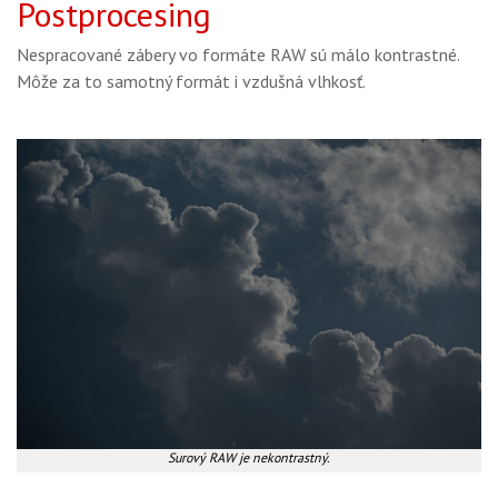
Postprocesing
Nespracované zábery vo formáte RAW sú málo kontrastné.
Môže za to samotný formát i vzdušná vlhkosť.
Surový RAW je nekontrastný.