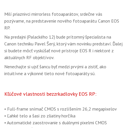
OBCHOD
Milí priaznivci mirrorless fotoaparátov, srdečne vás
pozývame, na predstavenie nového fotoaparátu Canon EOS
RP.
Na predajni (Palackého 12) bude prítomný špecialista na
Canon techniku Pavel Šerý, ktorý vám novinku predstaví. Ďalej
si budete môcť vyskúšať nové prístroje EOS R i niektoré z
aktuálnych RF objektívov.
Nenechajte si ujsť šancu byť medzi prvými a zistiť, ako
intuitívne a výkonné tieto nové fotoaparáty sú.
Kľúčové vlastnosti bezzrkadlovky EOS RP:
• Full-frame snímač CMOS s rozlíšením 26,2 megapixelov
• Ľahké telo a šasi zo zliatiny horčíka
• Automatické zaostrovanie s duálnymi pixelmi CMOS