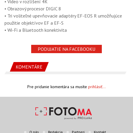
• Video v rozlíšení 4K
• Obrazový procesor DIGIC 8
• Tri voliteľné upevňovacie adaptéry EF-EOS R umožňujúce
použitie objektívov EF a EF-S
• Wi-Fi a Bluetooth konektivita
PODUJATIE NA FACEBOOKU
KOMENTÁRE
Pre pridanie komentára sa musíte
prihlásiť...
O nás
Redakcia
Partneri
Kontakt