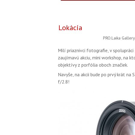
Lokácia
PRO.Laika Gallery
Milí priaznivci fotografie, v spoluprác
zaujímavú akciu, mini workshop, na kt
objektívy z porfólia oboch značiek.
Navyše, na akcii bude po prvý krát n
f/2.8!