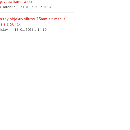
govacia kamera
(8)
s Halabrin
21. 01. 2026 o 18:36
erzný objektív viltrox 25mm air, manual
s a z 50I
(3)
islav .
16. 01. 2026 o 14:10