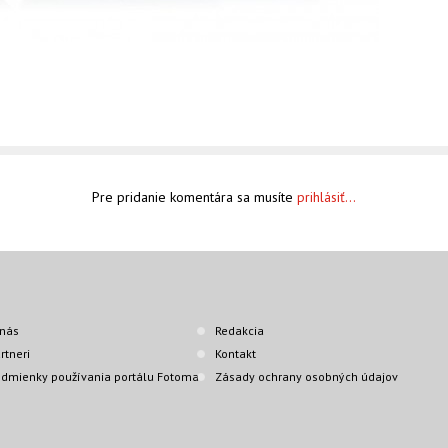
Pre pridanie komentára sa musíte
prihlásiť...
nás
Redakcia
rtneri
Kontakt
dmienky používania portálu Fotoma
Zásady ochrany osobných údajov