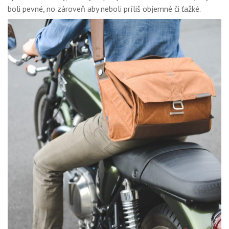
boli pevné, no zároveň aby neboli príliš objemné či ťažké.