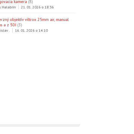
govacia kamera
(8)
s Halabrin
21. 01. 2026 o 18:36
erzný objektív viltrox 25mm air, manual
s a z 50I
(3)
islav .
16. 01. 2026 o 14:10