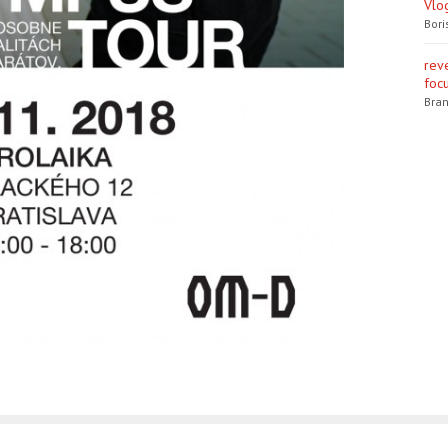
Vlo
Bori
rev
focu
Bran