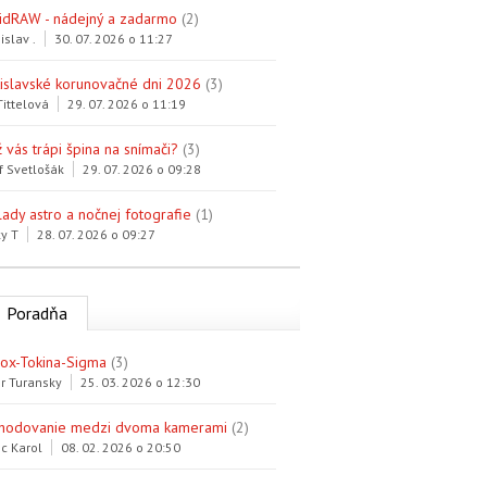
idRAW - nádejný a zadarmo
(2)
islav .
30. 07. 2026 o 11:27
tislavské korunovačné dni 2026
(3)
Tittelová
29. 07. 2026 o 11:19
 vás trápi špina na snímači?
(3)
f Svetlošák
29. 07. 2026 o 09:28
lady astro a nočnej fotografie
(1)
y T
28. 07. 2026 o 09:27
Poradňa
trox-Tokina-Sigma
(3)
r Turansky
25. 03. 2026 o 12:30
hodovanie medzi dvoma kamerami
(2)
c Karol
08. 02. 2026 o 20:50