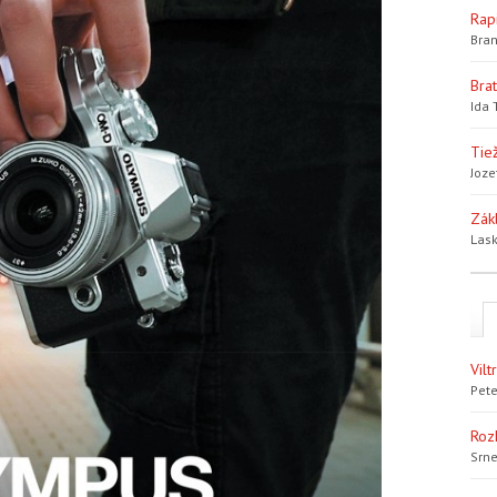
Rap
Bran
Bra
Ida 
Tiež
Joze
Zák
Lask
Vil
Pete
Roz
Srne