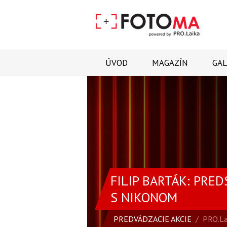
ÚVOD
MAGAZÍN
GAL
FILIP BARTÁK: PRE
S NIKONOM
PREDVÁDZACIE AKCIE
/
PRO.La