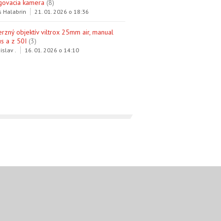
govacia kamera
(8)
s Halabrin
21. 01. 2026 o 18:36
erzný objektív viltrox 25mm air, manual
s a z 50I
(3)
islav .
16. 01. 2026 o 14:10