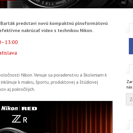
ip Barták predstaví novú kompaktnú plnoformátovú
efektívne nakrúcať video s technikou Nikon.
00–13:00
atislava
spoločnosti Nikon. Venuje sa poradenstvu a školeniam k
nklinuje k makru, športu, produktovej a štúdiovej
Zar
nás
kov aj pokročilých.