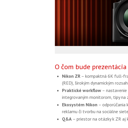
O čom bude prezentácia
Nikon ZR
– kompaktná 6K full-f
(RED), širokým dynamickým rozsaho
Praktické workflow
– nastavenie e
integrovaným monitorom, tipy na z
Ekosystém Nikon
– odporúčania k
reklamu či tvorbu na sociálne siete
Q&A
– priestor na otázky k ZR aj