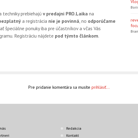
Vlo
Bori
a techniky prebiehajú
v predajni PRO.Laika
na
rev
bezplatný
a registrácia
nie je povinná
, no
odporúčame
focu
ať špeciálne ponuky iba pre účastníkov a včas Vás
Bran
gramu. Registráciu nájdete
pod týmto článkom
.
Pre pridanie komentára sa musíte
prihlásiť...
nás
Redakcia
rtneri
Kontakt