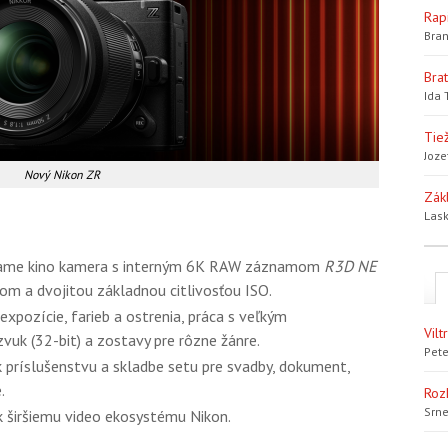
Rap
Bran
Bra
Ida 
Tiež
Joze
Nový Nikon ZR
Zák
Lask
rame kino kamera s interným 6K RAW záznamom
R3D NE
m a dvojitou základnou citlivosťou ISO.
xpozície, farieb a ostrenia, práca s veľkým
Vil
vuk (32-bit) a zostavy pre rôzne žánre.
Pete
 príslušenstvu a skladbe setu pre svadby, dokument,
.
Roz
Srne
 k širšiemu video ekosystému Nikon.