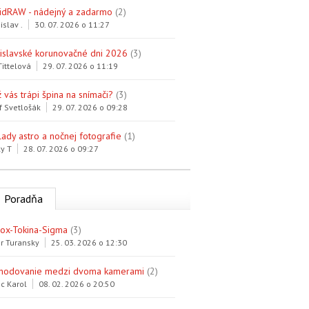
idRAW - nádejný a zadarmo
(2)
islav .
30. 07. 2026 o 11:27
tislavské korunovačné dni 2026
(3)
Tittelová
29. 07. 2026 o 11:19
 vás trápi špina na snímači?
(3)
f Svetlošák
29. 07. 2026 o 09:28
lady astro a nočnej fotografie
(1)
y T
28. 07. 2026 o 09:27
Poradňa
trox-Tokina-Sigma
(3)
r Turansky
25. 03. 2026 o 12:30
hodovanie medzi dvoma kamerami
(2)
c Karol
08. 02. 2026 o 20:50