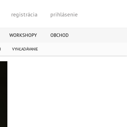
registrácia
prihlásenie
Vyhľadať
WORKSHOPY
OBCHOD
I
VYHĽADÁVANIE