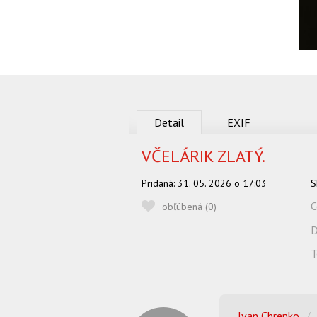
Detail
EXIF
VČELÁRIK ZLATÝ.
Pridaná:
31. 05. 2026 o 17:03
S
C
obľúbená (
0
)
D
T
Ivan Chrenko
/