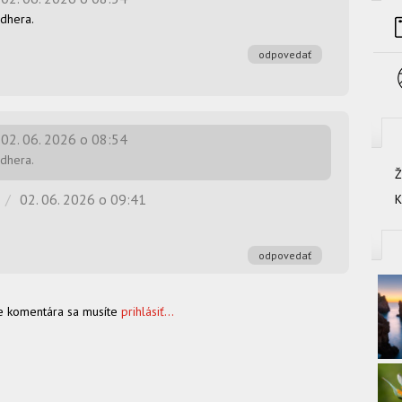
ádhera.
odpovedať
02. 06. 2026 o 08:54
ádhera.
Ž
/
02. 06. 2026 o 09:41
K
odpovedať
e komentára sa musíte
prihlásiť...