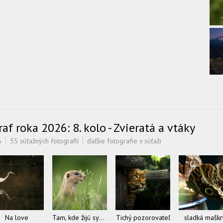
f roka 2026: 8. kolo - Zvieratá a vtáky
6
55 súťažných fotografií
ďaľšie fotografie v súťaži
Na love
Tam, kde žijú sysle
Tichý pozorovateľ
sladká maškr