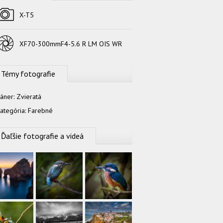
Fotoaparát
X-T5
Objektív
XF70-300mmF4-5.6 R LM OIS WR
Témy fotografie
áner:
Zvieratá
ategória:
Farebné
Ďaľšie fotografie a videá