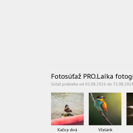
Fotosúťaž PRO.Laika fotogra
Súťaž prebieha od 01.08.2026 do 31.08.202
Kačica divá
Včelárik