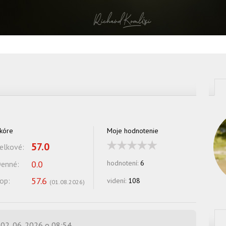
kóre
Moje hodnotenie
57.0
elkové:
0.0
hodnotení:
6
enné:
57.6
op:
videní:
108
(
01.08.2026
)
02. 06. 2026 o 08:54