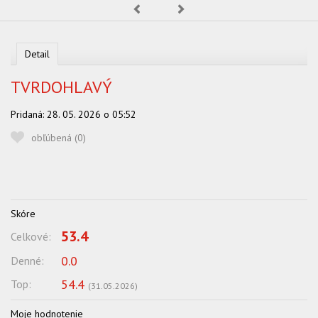
Predchádzajúca
Nasledujúca
OBĽUBENÍ AUTORI
VYHĽADÁVANIE
Detail
PORADŇA
TVRDOHLAVÝ
SÚŤAŽE
Pridaná:
28. 05. 2026 o 05:52
KALENDÁR AKCIÍ
obľúbená (
0
)
WORKSHOPY
OBCHOD
Skóre
53.4
Celkové:
0.0
Denné:
54.4
Top:
(
31.05.2026
)
Moje hodnotenie