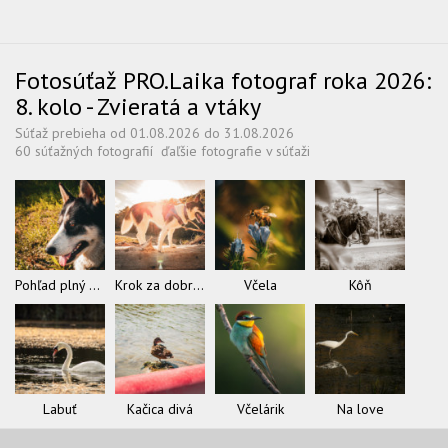
Fotosúťaž PRO.Laika fotograf roka 2026:
8. kolo - Zvieratá a vtáky
Súťaž prebieha od 01.08.2026 do 31.08.2026
60 súťažných fotografií
ďaľšie fotografie v súťaži
Pohľad plný slobody
Krok za dobrodružstvom
Včela
Kôň
Labuť
Kačica divá
Včelárik
Na love