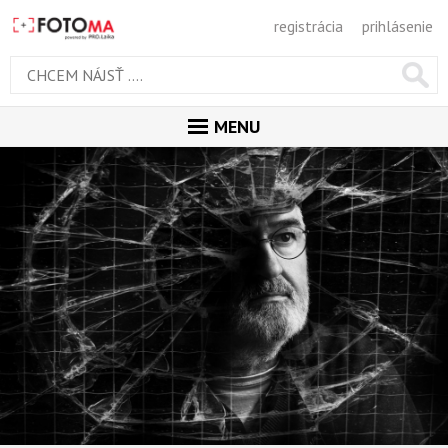
registrácia
prihlásenie
MENU
ÚVOD
MAGAZÍN
GALÉRIA
ODPORÚČANÉ
NAJNOVŠIE
POPULÁRNE
POPULÁRNE DNES
OBĽUBENÉ