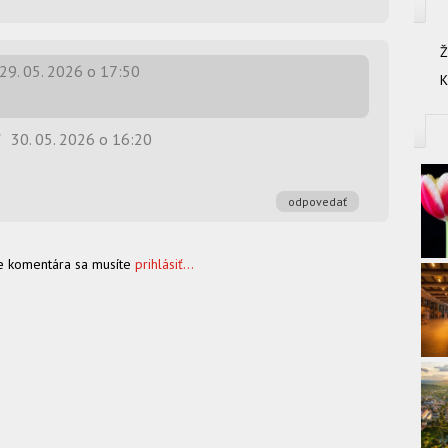
Ž
29. 05. 2026 o 17:50
K
/
30. 05. 2026 o 16:20
odpovedať
e komentára sa musíte
prihlásiť...