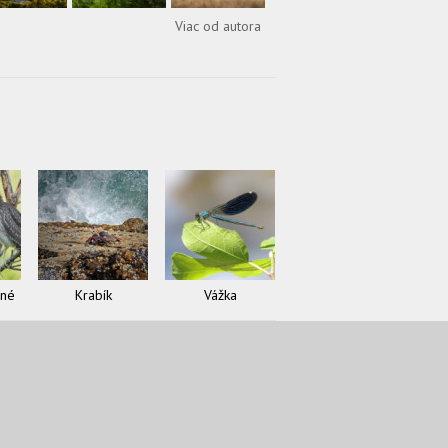
Viac od autora
čné
Krabík
Vážka