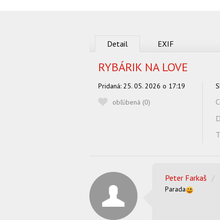
Detail
EXIF
RYBÁRIK NA LOVE
Pridaná:
25. 05. 2026 o 17:19
S
C
obľúbená (
0
)
D
T
Peter Farkaš
/
Parada