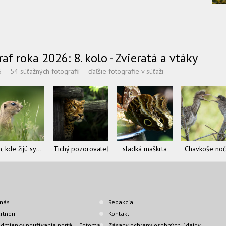
f roka 2026: 8. kolo - Zvieratá a vtáky
6
54 súťažných fotografií
ďaľšie fotografie v súťaži
Tam, kde žijú sysle
Tichý pozorovateľ
sladká maškrta
Chavkoše no
nás
Redakcia
rtneri
Kontakt
dmienky používania portálu Fotoma
Zásady ochrany osobných údajov