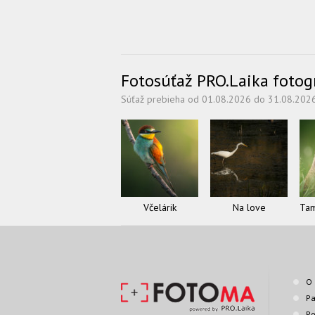
Fotosúťaž PRO.Laika fotogra
Súťaž prebieha od 01.08.2026 do 31.08.202
Včelárik
Na love
O 
Pa
Po