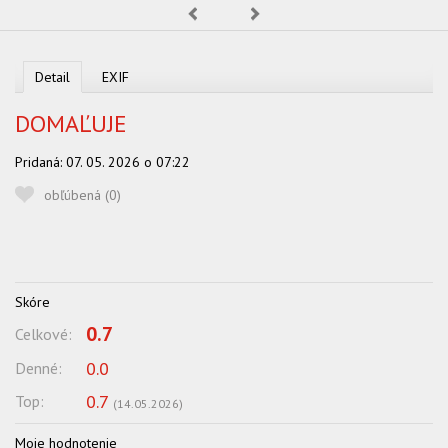
Predchádzajúca
Nasledujúca
OBĽUBENÍ AUTORI
VYHĽADÁVANIE
Detail
EXIF
PORADŇA
DOMAĽUJE
SÚŤAŽE
Pridaná:
07. 05. 2026 o 07:22
KALENDÁR AKCIÍ
obľúbená (
0
)
WORKSHOPY
OBCHOD
Skóre
0.7
Celkové:
0.0
Denné:
0.7
Top:
(
14.05.2026
)
Moje hodnotenie