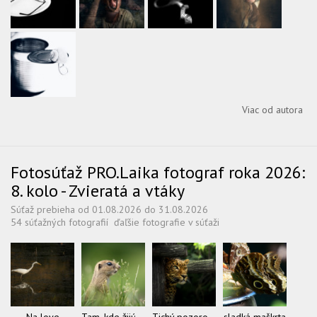
Viac od autora
Fotosúťaž PRO.Laika fotograf roka 2026:
8. kolo - Zvieratá a vtáky
Súťaž prebieha od 01.08.2026 do 31.08.2026
54 súťažných fotografií
ďaľšie fotografie v súťaži
Na love
Tam, kde žijú sysle
Tichý pozorovateľ
sladká maškrta