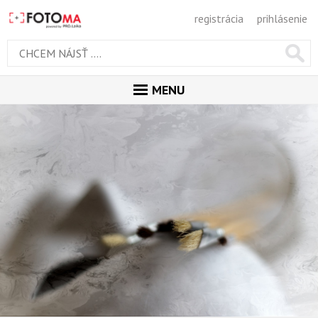
registrácia
prihlásenie
MENU
ÚVOD
MAGAZÍN
GALÉRIA
ODPORÚČANÉ
NAJNOVŠIE
POPULÁRNE
POPULÁRNE DNES
OBĽUBENÉ