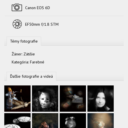
Fotoaparát
Canon EOS 6D
Objektív
EF50mm f/1.8 STM
Témy fotografie
Žáner:
Zátišie
Kategória:
Farebné
Ďaľšie fotografie a videá