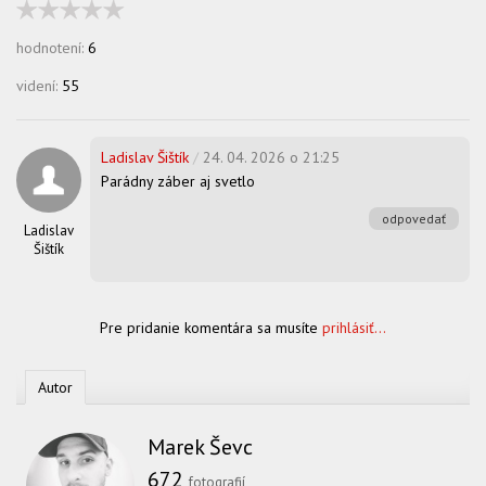
hodnotení:
6
videní:
55
Ladislav Šištík
/
24. 04. 2026 o 21:25
Parádny záber aj svetlo
odpovedať
Ladislav
Šištík
Pre pridanie komentára sa musíte
prihlásiť...
Autor
Marek Ševc
672
fotografií