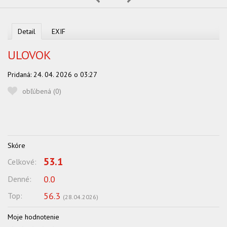
OBĽUBENÍ AUTORI
VYHĽADÁVANIE
Detail
EXIF
PORADŇA
ULOVOK
SÚŤAŽE
Pridaná:
24. 04. 2026 o 03:27
KALENDÁR AKCIÍ
obľúbená (
0
)
WORKSHOPY
OBCHOD
Skóre
53.1
Celkové:
0.0
Denné:
56.3
Top:
(
28.04.2026
)
Moje hodnotenie