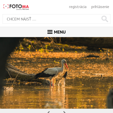
registrácia
prihlásenie
MENU
ÚVOD
MAGAZÍN
GALÉRIA
ODPORÚČANÉ
NAJNOVŠIE
POPULÁRNE
POPULÁRNE DNES
OBĽUBENÉ
Predchádzajúca
Nasledujúca