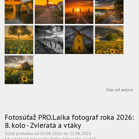
Viac od autora
Fotosúťaž PRO.Laika fotograf roka 2026:
8. kolo - Zvieratá a vtáky
Súťaž prebieha od 01.08.2026 do 31.08.2026
54 súťažných fotografií
ďaľšie fotografie v súťaži