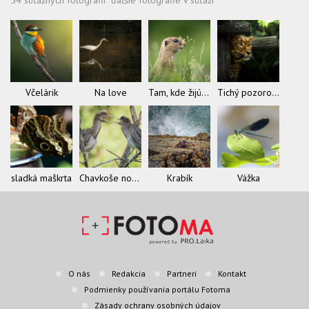
Včelárik
Na love
Tam, kde žijú sysle
Tichý pozorovateľ
sladká maškrta
Chavkoše nočné
Krabík
Vážka
O nás
Redakcia
Partneri
Kontakt
Podmienky používania portálu Fotoma
Zásady ochrany osobných údajov