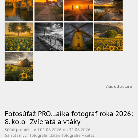
Viac od autora
Fotosúťaž PRO.Laika fotograf roka 2026:
8. kolo - Zvieratá a vtáky
Súťaž prebieha od 01.08.2026 do 31.08.2026
63 súťažných fotografií
ďaľšie fotografie v súťaži