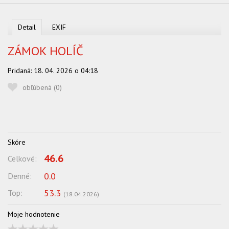
OBĽUBENÍ AUTORI
VYHĽADÁVANIE
Detail
EXIF
PORADŇA
ZÁMOK HOLÍČ
SÚŤAŽE
Pridaná:
18. 04. 2026 o 04:18
KALENDÁR AKCIÍ
obľúbená (
0
)
WORKSHOPY
OBCHOD
Skóre
46.6
Celkové:
0.0
Denné:
53.3
Top:
(
18.04.2026
)
Moje hodnotenie