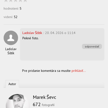
hodnotení:
5
videní:
52
Ladislav Šištík
/
20. 04. 2026 o 11:14
Pekné foto.
odpovedať
Ladislav
Šištík
Pre pridanie komentára sa musíte
prihlásiť...
Autor
Marek Ševc
672
fotografií