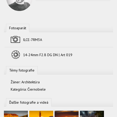
Fotoaparát
Fotoaparát
ILCE-7RM3A
Objektív
14-24mm F2.8 DG DN | Art 019
Témy fotografie
Žáner:
Architektúra
Kategória:
Čiernobiele
Ďaľšie fotografie a videá