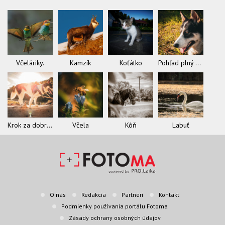
Včeláriky.
Kamzík
Koťátko
Pohľad plný slobody
Krok za dobrodružstvom
Včela
Kôň
Labuť
O nás
Redakcia
Partneri
Kontakt
Podmienky používania portálu Fotoma
Zásady ochrany osobných údajov