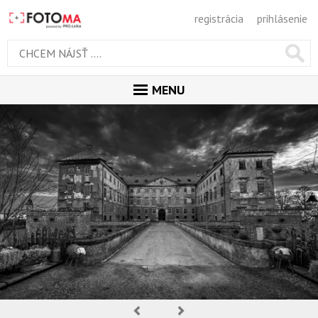
registrácia
prihlásenie
MENU
ÚVOD
MAGAZÍN
GALÉRIA
ODPORÚČANÉ
NAJNOVŠIE
POPULÁRNE
POPULÁRNE DNES
OBĽUBENÉ
Predchádzajúca
Nasledujúca