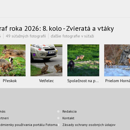
f roka 2026: 8. kolo - Zvieratá a vtáky
6
49 súťažných fotografií
ďaľšie fotografie v súťaži
Přeskok
Vetřelec
Společnost na pastvě
Prielom Horn
nás
Redakcia
rtneri
Kontakt
dmienky používania portálu Fotoma
Zásady ochrany osobných údajov