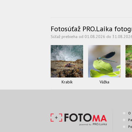
Fotosúťaž PRO.Laika fotogra
Súťaž prebieha od 01.08.2026 do 31.08.202
Krabík
Vážka
O 
Pa
Po