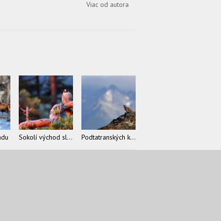
Viac od autora
ádu
Sokolí východ slnka
Podtatranských krutohlav