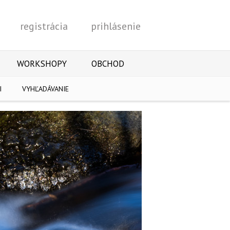
registrácia
prihlásenie
Vyhľadať
WORKSHOPY
OBCHOD
I
VYHĽADÁVANIE