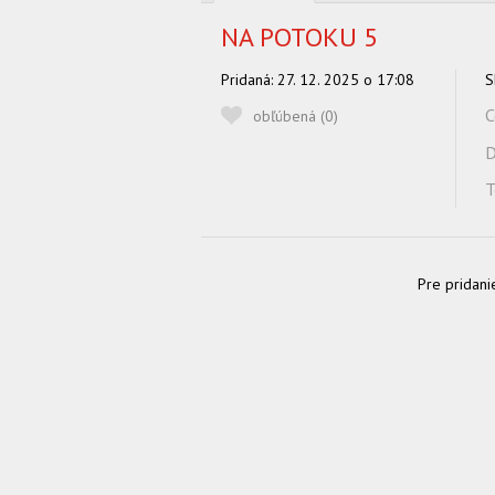
NA POTOKU 5
Pridaná:
27. 12. 2025 o 17:08
S
C
obľúbená (
0
)
D
T
Pre pridani