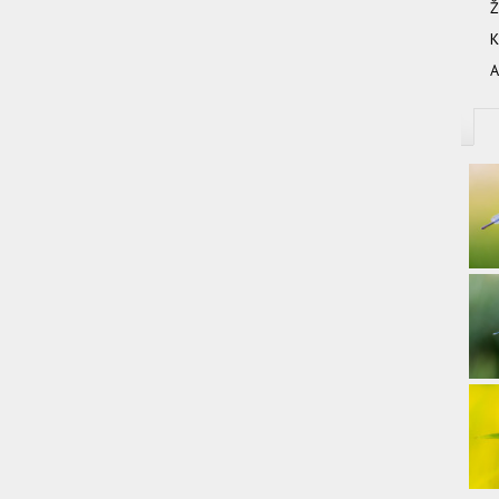
Ž
K
A