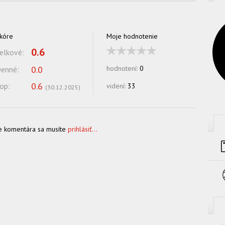
kóre
Moje hodnotenie
0.6
elkové:
0.0
hodnotení:
0
enné:
0.6
op:
videní:
33
(
30.12.2025
)
e komentára sa musíte
prihlásiť...