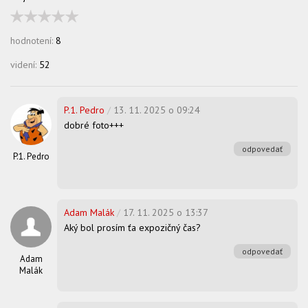
hodnotení:
8
videní:
52
P.1. Pedro
/
13. 11. 2025 o 09:24
dobré foto+++
odpovedať
P.1. Pedro
Adam Malák
/
17. 11. 2025 o 13:37
Aký bol prosím ťa expozičný čas?
odpovedať
Adam
Malák