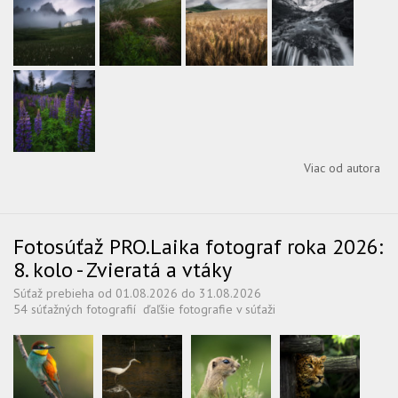
Viac od autora
Fotosúťaž PRO.Laika fotograf roka 2026:
8. kolo - Zvieratá a vtáky
Súťaž prebieha od 01.08.2026 do 31.08.2026
54 súťažných fotografií
ďaľšie fotografie v súťaži