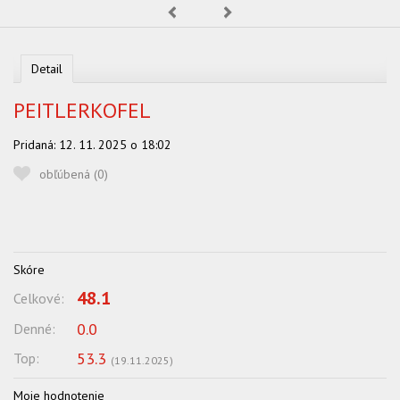
Predchádzajúca
Nasledujúca
OBĽUBENÍ AUTORI
VYHĽADÁVANIE
Detail
PORADŇA
PEITLERKOFEL
SÚŤAŽE
Pridaná:
12. 11. 2025 o 18:02
KALENDÁR AKCIÍ
obľúbená (
0
)
WORKSHOPY
OBCHOD
Skóre
48.1
Celkové:
0.0
Denné:
53.3
Top:
(
19.11.2025
)
Moje hodnotenie