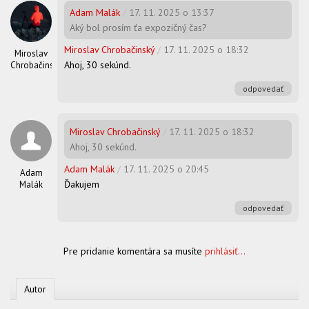
Adam Malák
/
17. 11. 2025 o 13:37
Aký bol prosím ťa expozičný čas?
Miroslav Chrobačinský
/
17. 11. 2025 o 18:32
Miroslav
Ahoj, 30 sekúnd.
Chrobačinský
odpovedať
Miroslav Chrobačinský
/
17. 11. 2025 o 18:32
Ahoj, 30 sekúnd.
Adam Malák
/
17. 11. 2025 o 20:45
Adam
Ďakujem
Malák
odpovedať
Pre pridanie komentára sa musíte
prihlásiť...
Autor