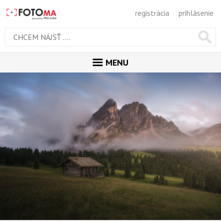
registrácia
prihlásenie
MENU
ÚVOD
MAGAZÍN
GALÉRIA
ODPORÚČANÉ
NAJNOVŠIE
POPULÁRNE
POPULÁRNE DNES
OBĽUBENÉ