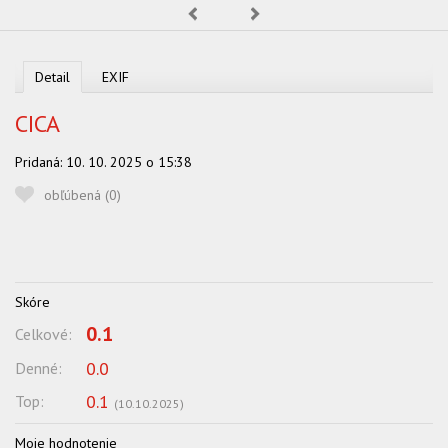
Predchádzajúca
Nasledujúca
OBĽUBENÍ AUTORI
VYHĽADÁVANIE
Detail
EXIF
PORADŇA
CICA
SÚŤAŽE
Pridaná:
10. 10. 2025 o 15:38
KALENDÁR AKCIÍ
obľúbená (
0
)
WORKSHOPY
OBCHOD
Skóre
0.1
Celkové:
0.0
Denné:
0.1
Top:
(
10.10.2025
)
Moje hodnotenie