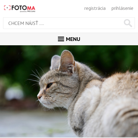
registrácia
prihlásenie
MENU
ÚVOD
MAGAZÍN
GALÉRIA
ODPORÚČANÉ
NAJNOVŠIE
POPULÁRNE
POPULÁRNE DNES
OBĽUBENÉ