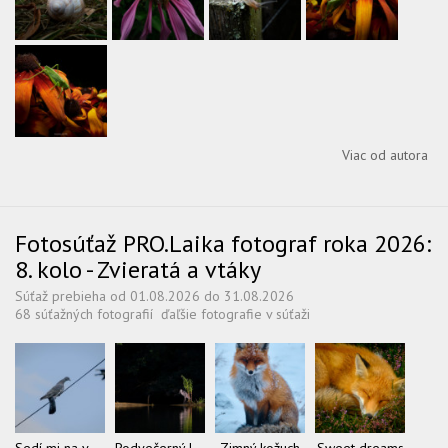
Viac od autora
Fotosúťaž PRO.Laika fotograf roka 2026:
8. kolo - Zvieratá a vtáky
Súťaž prebieha od 01.08.2026 do 31.08.2026
68 súťažných fotografií
ďaľšie fotografie v súťaži
Sedí mi na vedení
Podvečerný lov
Zimný kožuch
Sweet dreams