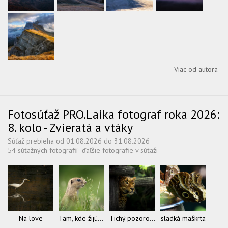
Viac od autora
Fotosúťaž PRO.Laika fotograf roka 2026:
8. kolo - Zvieratá a vtáky
Súťaž prebieha od 01.08.2026 do 31.08.2026
54 súťažných fotografií
ďaľšie fotografie v súťaži
Na love
Tam, kde žijú sysle
Tichý pozorovateľ
sladká maškrta