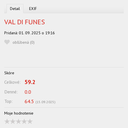
OBĽUBENÍ AUTORI
Detail
EXIF
VYHĽADÁVANIE
VAL DI FUNES
PORADŇA
Pridaná:
01. 09. 2025 o 19:16
SÚŤAŽE
obľúbená (
0
)
KALENDÁR AKCIÍ
WORKSHOPY
OBCHOD
Skóre
59.2
Celkové:
0.0
Denné:
64.5
Top:
(
15.09.2025
)
Moje hodnotenie