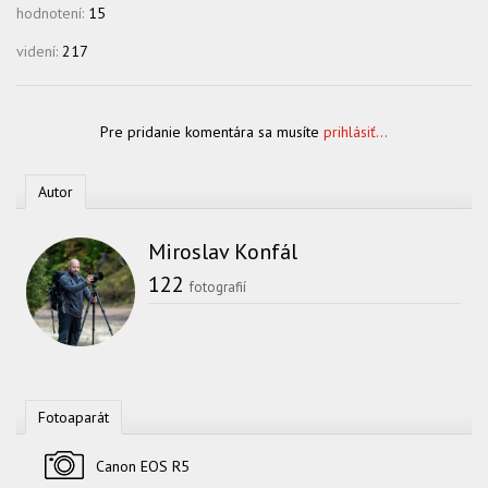
hodnotení:
15
videní:
217
Pre pridanie komentára sa musíte
prihlásiť...
Autor
Miroslav Konfál
122
fotografií
Fotoaparát
Fotoaparát
Canon EOS R5