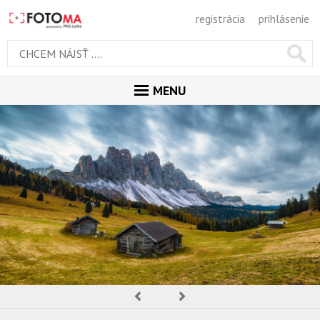
registrácia
prihlásenie
MENU
ÚVOD
MAGAZÍN
GALÉRIA
ODPORÚČANÉ
NAJNOVŠIE
POPULÁRNE
POPULÁRNE DNES
Predchádzajúca
Nasledujúca
OBĽUBENÉ