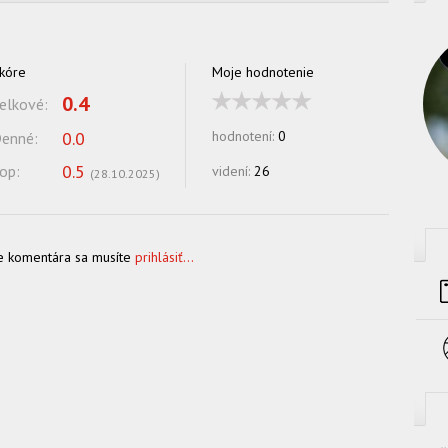
kóre
Moje hodnotenie
0.4
elkové:
0.0
hodnotení:
0
enné:
0.5
op:
videní:
26
(
28.10.2025
)
e komentára sa musíte
prihlásiť...