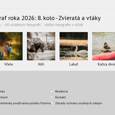
f roka 2026: 8. kolo - Zvieratá a vtáky
6
60 súťažných fotografií
ďaľšie fotografie v súťaži
Včela
Kôň
Labuť
Kačica divá
nás
Redakcia
rtneri
Kontakt
dmienky používania portálu Fotoma
Zásady ochrany osobných údajov