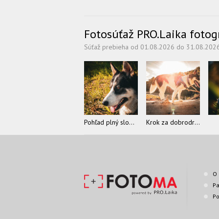
Fotosúťaž PRO.Laika fotogra
Súťaž prebieha od 01.08.2026 do 31.08.202
Pohľad plný slobody
Krok za dobrodružstvom
O 
Pa
Po