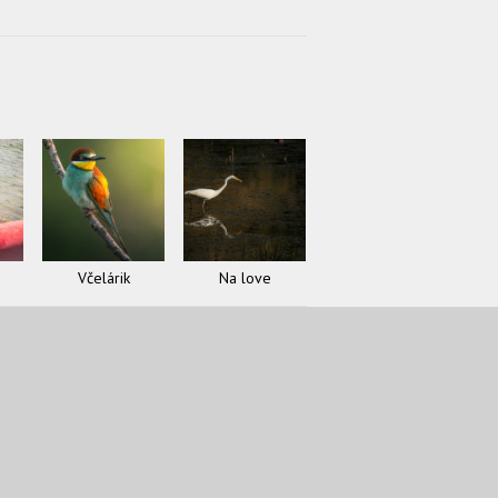
Včelárik
Na love