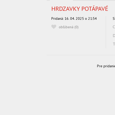
HRDZAVKY POTÁPAVÉ
Pridaná:
16. 04. 2025 o 21:54
S
C
obľúbená (
0
)
D
T
Pre pridani