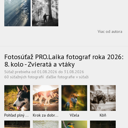
Viac od autora
Fotosúťaž PRO.Laika fotograf roka 2026:
8. kolo - Zvieratá a vtáky
Súťaž prebieha od 01.08.2026 do 31.08.2026
60 súťažných fotografií
ďaľšie fotografie v súťaži
Pohľad plný slobody
Krok za dobrodružstvom
Včela
Kôň