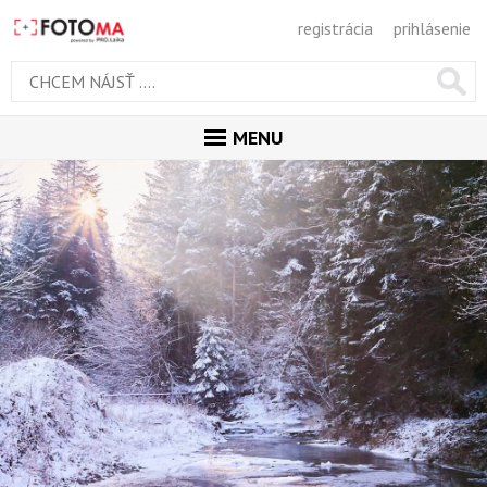
registrácia
prihlásenie
MENU
ÚVOD
MAGAZÍN
GALÉRIA
ODPORÚČANÉ
NAJNOVŠIE
POPULÁRNE
POPULÁRNE DNES
OBĽUBENÉ