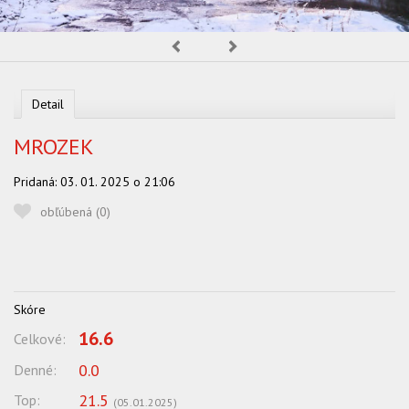
OBĽUBENÍ AUTORI
Predchádzajúca
Nasledujúca
VYHĽADÁVANIE
PORADŇA
Detail
SÚŤAŽE
MROZEK
KALENDÁR AKCIÍ
Pridaná:
03. 01. 2025 o 21:06
WORKSHOPY
obľúbená (
0
)
OBCHOD
Skóre
16.6
Celkové:
0.0
Denné:
21.5
Top:
(
05.01.2025
)