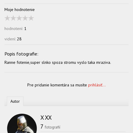
Moje hodnotenie
hodnotení:
1
videní:
28
Ranne fotenie,super slnko spoza stromu vyslo taka mraziva.
Pre pridanie komentára sa musíte
prihlásiť...
Autor
X XX
7
fotografií