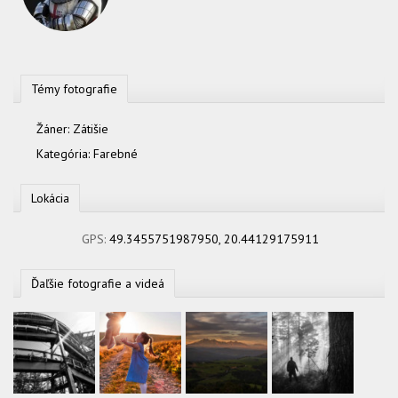
Témy fotografie
Žáner:
Zátišie
Kategória:
Farebné
Lokácia
GPS:
49.3455751987950, 20.44129175911
Ďaľšie fotografie a videá