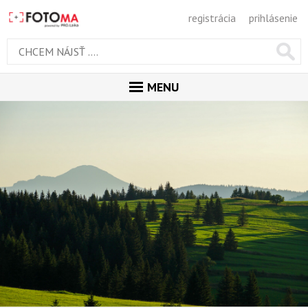
registrácia
prihlásenie
MENU
ÚVOD
MAGAZÍN
GALÉRIA
ODPORÚČANÉ
NAJNOVŠIE
POPULÁRNE
POPULÁRNE DNES
OBĽUBENÉ