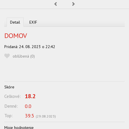
Predchádzajúca
Nasledujúca
OBĽUBENÍ AUTORI
VYHĽADÁVANIE
Detail
EXIF
PORADŇA
DOMOV
SÚŤAŽE
Pridaná:
24. 08. 2023 o 22:42
KALENDÁR AKCIÍ
obľúbená (
0
)
WORKSHOPY
OBCHOD
Skóre
18.2
Celkové:
0.0
Denné:
39.5
Top:
(
29.08.2023
)
Moje hodnotenie