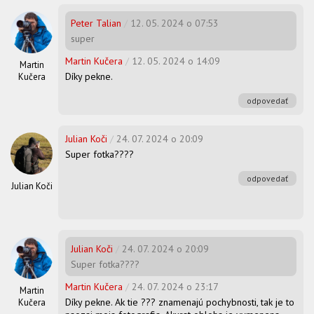
Peter Talian
/
12. 05. 2024 o 07:53
super
Martin Kučera
/
12. 05. 2024 o 14:09
Martin
Díky pekne.
Kučera
odpovedať
Julian Koči
/
24. 07. 2024 o 20:09
Super fotka????
odpovedať
Julian Koči
Julian Koči
/
24. 07. 2024 o 20:09
Super fotka????
Martin Kučera
/
24. 07. 2024 o 23:17
Martin
Díky pekne. Ak tie ??? znamenajú pochybnosti, tak je to
Kučera