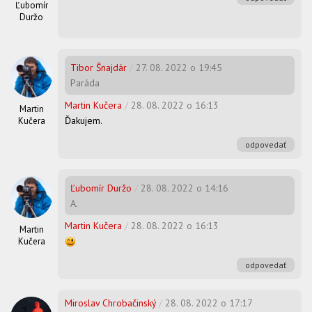
Ľubomír
Duržo
Tibor Šnajdár
/
27. 08. 2022 o 19:45
Paráda
Martin Kučera
/
28. 08. 2022 o 16:13
Martin
Ďakujem.
Kučera
odpovedať
Ľubomír Duržo
/
28. 08. 2022 o 14:16
A.
Martin Kučera
/
28. 08. 2022 o 16:13
Martin
Kučera
odpovedať
Miroslav Chrobačinský
/
28. 08. 2022 o 17:17