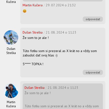
Kučera
Martin Kučera
/
29. 07. 2024 o 21:32
odpovedať
Dušan Strelka
/
21. 08. 2024 o 11:23
Že som to je ale !
Dušan
Túto fotku som si prezeral as X krát no a vždy som
Strelka
zabudol dať svoj hlas :-)
5***** TOPKA !
odpovedať
Dušan Strelka
/
21. 08. 2024 o 11:23
Že som to je ale !
Martin
Túto fotku som si prezeral as X krát no a vždy som
Kučera