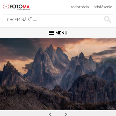
registrácia
prihlásenie
MENU
ÚVOD
MAGAZÍN
GALÉRIA
ODPORÚČANÉ
NAJNOVŠIE
POPULÁRNE
POPULÁRNE DNES
OBĽUBENÉ
Predchádzajúca
Nasledujúca