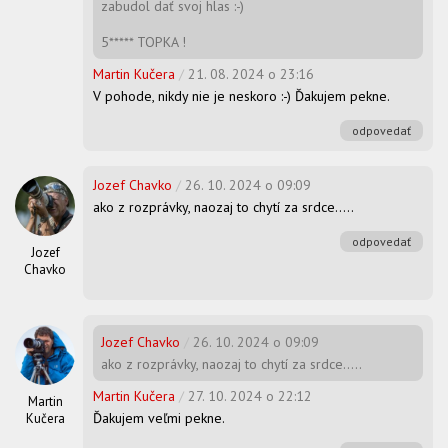
zabudol dať svoj hlas :-)
5***** TOPKA !
Martin Kučera
/
21. 08. 2024 o 23:16
V pohode, nikdy nie je neskoro :-) Ďakujem pekne.
odpovedať
Jozef Chavko
/
26. 10. 2024 o 09:09
ako z rozprávky, naozaj to chytí za srdce.....
odpovedať
Jozef
Chavko
Jozef Chavko
/
26. 10. 2024 o 09:09
ako z rozprávky, naozaj to chytí za srdce.....
Martin Kučera
/
27. 10. 2024 o 22:12
Martin
Ďakujem veľmi pekne.
Kučera