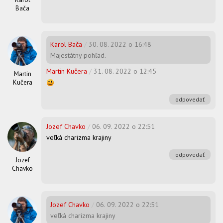
Bača
Karol Bača
/
30. 08. 2022 o 16:48
Majestátny pohľad.
Martin Kučera
/
31. 08. 2022 o 12:45
Martin
Kučera
odpovedať
Jozef Chavko
/
06. 09. 2022 o 22:51
veľká charizma krajiny
odpovedať
Jozef
Chavko
Jozef Chavko
/
06. 09. 2022 o 22:51
veľká charizma krajiny