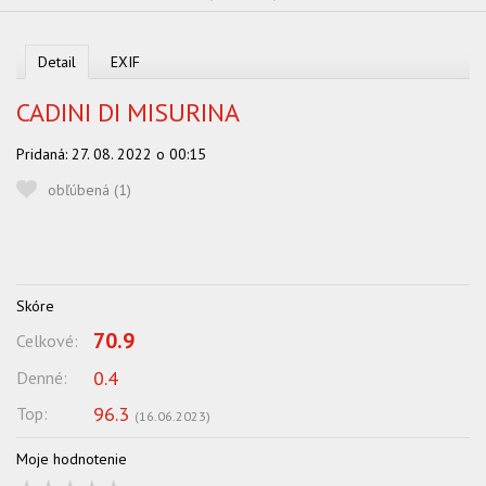
OBĽUBENÍ AUTORI
VYHĽADÁVANIE
Detail
EXIF
PORADŇA
CADINI DI MISURINA
SÚŤAŽE
Pridaná:
27. 08. 2022 o 00:15
KALENDÁR AKCIÍ
obľúbená (
1
)
WORKSHOPY
OBCHOD
Skóre
70.9
Celkové:
0.4
Denné:
96.3
Top:
(
16.06.2023
)
Moje hodnotenie