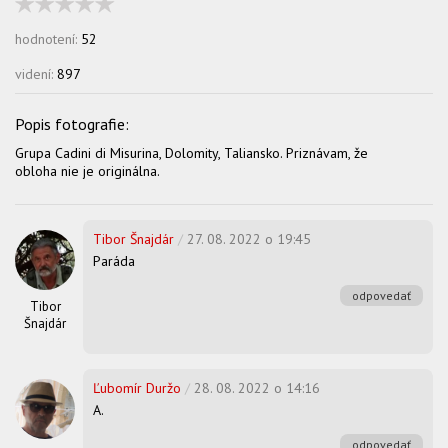
hodnotení:
52
videní:
897
Grupa Cadini di Misurina, Dolomity, Taliansko. Priznávam, že
obloha nie je originálna.
Tibor Šnajdár
/
27. 08. 2022 o 19:45
Paráda
odpovedať
Tibor
Šnajdár
Ľubomír Duržo
/
28. 08. 2022 o 14:16
A.
odpovedať