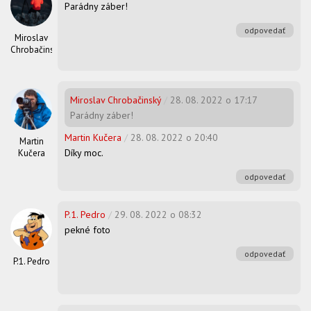
Parádny záber!
odpovedať
Miroslav
Chrobačinský
Miroslav Chrobačinský
/
28. 08. 2022 o 17:17
Parádny záber!
Martin Kučera
/
28. 08. 2022 o 20:40
Martin
Díky moc.
Kučera
odpovedať
P.1. Pedro
/
29. 08. 2022 o 08:32
pekné foto
odpovedať
P.1. Pedro