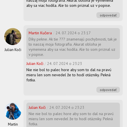
naozaj moja fotografia. Akurat obloha je vymenena
aby sa viac hodila. Ale to som priznal uz v popise.
odpovedať
Martin Kučera
/
24. 07. 2024 o 23:17
Díky pekne. Ak tie ??? znamenajú pochybnosti, tak je
to naozaj moja fotografia. Akurat obloha je
vymenena aby sa viac hodila. Ale to som priznal uz
Julian Koči
v popise.
Julian Koči
/
24. 07. 2024 o 23:23
Nie nie bol to palec hore aby som to dal na pravú
mieru len som nevedel že to hodí otázniky. Pekná
fotka.
odpovedať
Julian Koči
/
24. 07. 2024 o 23:23
Nie nie bol to palec hore aby som to dal na pravú
mieru len som nevedel že to hodí otázniky. Pekná
fotka.
Martin