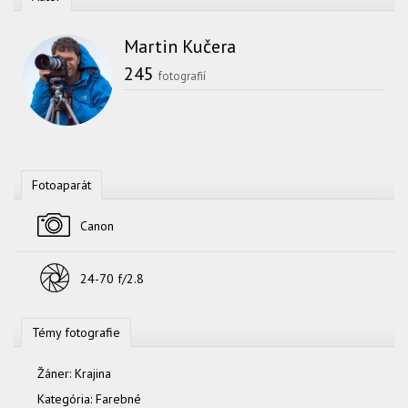
Martin Kučera
245
fotografií
Fotoaparát
Fotoaparát
Canon
Objektív
24-70 f/2.8
Témy fotografie
Žáner:
Krajina
Kategória:
Farebné