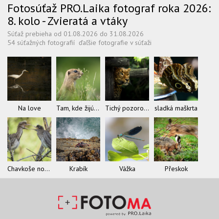
Fotosúťaž PRO.Laika fotograf roka 2026:
8. kolo - Zvieratá a vtáky
Súťaž prebieha od 01.08.2026 do 31.08.2026
54 súťažných fotografií
ďaľšie fotografie v súťaži
Na love
Tam, kde žijú sysle
Tichý pozorovateľ
sladká maškrta
Chavkoše nočné
Krabík
Vážka
Přeskok