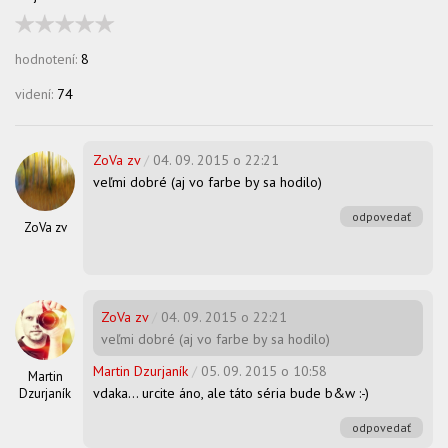
hodnotení:
8
videní:
74
ZoVa zv
/
04. 09. 2015 o 22:21
veľmi dobré (aj vo farbe by sa hodilo)
odpovedať
ZoVa zv
ZoVa zv
/
04. 09. 2015 o 22:21
veľmi dobré (aj vo farbe by sa hodilo)
Martin Dzurjaník
/
05. 09. 2015 o 10:58
Martin
vdaka... urcite áno, ale táto séria bude b&w :-)
Dzurjaník
odpovedať