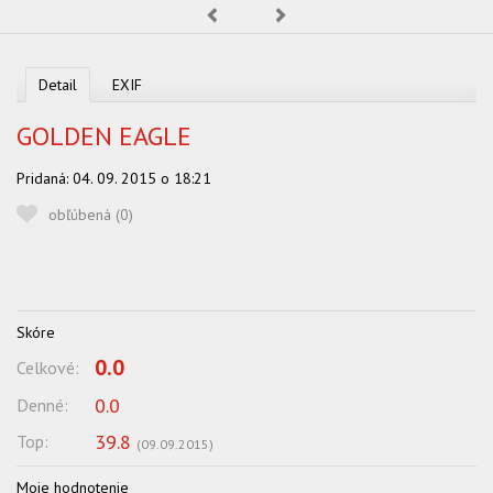
Predchádzajúca
Nasledujúca
OBĽUBENÍ AUTORI
VYHĽADÁVANIE
Detail
EXIF
PORADŇA
GOLDEN EAGLE
SÚŤAŽE
Pridaná:
04. 09. 2015 o 18:21
KALENDÁR AKCIÍ
obľúbená (
0
)
WORKSHOPY
OBCHOD
Skóre
0.0
Celkové:
0.0
Denné:
39.8
Top:
(
09.09.2015
)
Moje hodnotenie