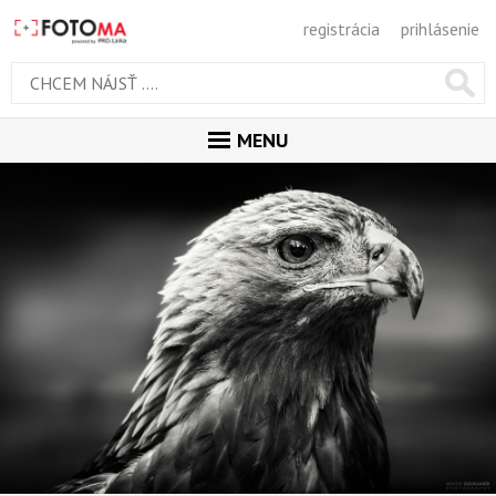
registrácia
prihlásenie
MENU
ÚVOD
MAGAZÍN
GALÉRIA
ODPORÚČANÉ
NAJNOVŠIE
POPULÁRNE
POPULÁRNE DNES
OBĽUBENÉ