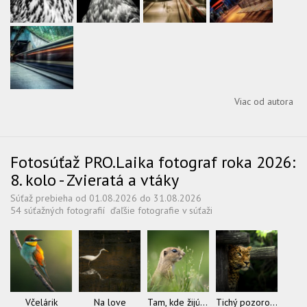
Viac od autora
Fotosúťaž PRO.Laika fotograf roka 2026:
8. kolo - Zvieratá a vtáky
Súťaž prebieha od 01.08.2026 do 31.08.2026
54 súťažných fotografií
ďaľšie fotografie v súťaži
Včelárik
Na love
Tam, kde žijú sysle
Tichý pozorovateľ