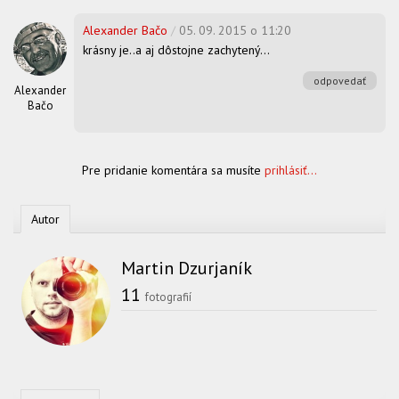
Alexander Bačo
/
05. 09. 2015 o 11:20
krásny je..a aj dôstojne zachytený...
odpovedať
Alexander
Bačo
Pre pridanie komentára sa musíte
prihlásiť...
Autor
Martin Dzurjaník
11
fotografií