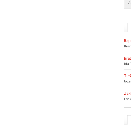
Rap
Bran
Bra
Ida 
Tiež
Joze
Zák
Lask