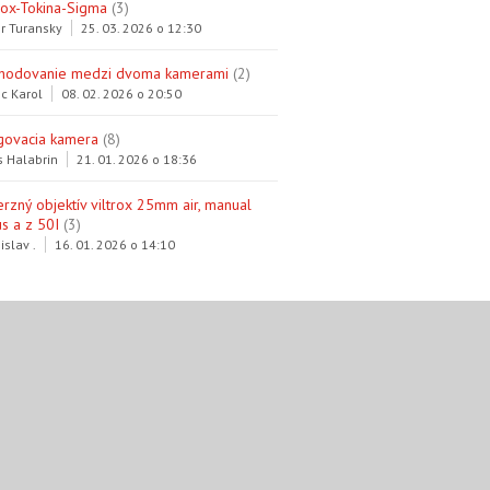
trox-Tokina-Sigma
(3)
r Turansky
25. 03. 2026 o 12:30
hodovanie medzi dvoma kamerami
(2)
c Karol
08. 02. 2026 o 20:50
govacia kamera
(8)
s Halabrin
21. 01. 2026 o 18:36
erzný objektív viltrox 25mm air, manual
s a z 50I
(3)
islav .
16. 01. 2026 o 14:10