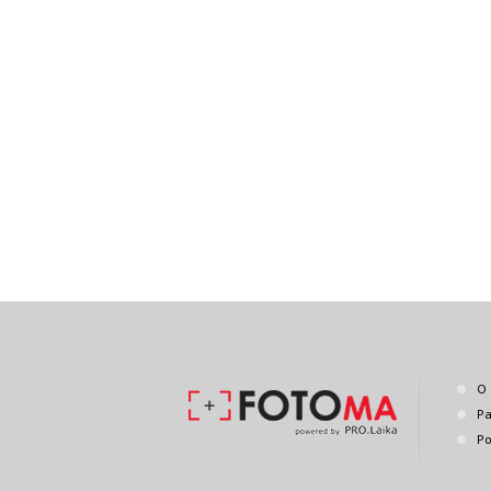
O 
Pa
Po