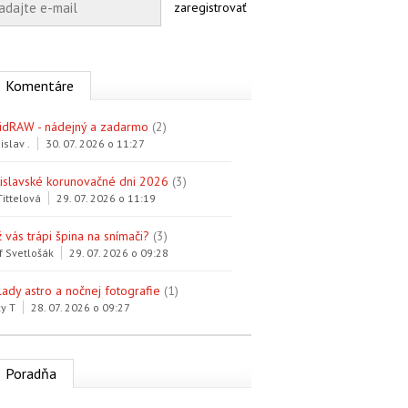
zaregistrovať
Komentáre
idRAW - nádejný a zadarmo
(2)
islav .
30. 07. 2026 o 11:27
tislavské korunovačné dni 2026
(3)
Tittelová
29. 07. 2026 o 11:19
 vás trápi špina na snímači?
(3)
f Svetlošák
29. 07. 2026 o 09:28
lady astro a nočnej fotografie
(1)
y T
28. 07. 2026 o 09:27
Poradňa