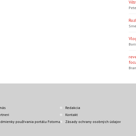
Vil
Pete
Roz
Srne
Vlo
Bori
rev
focu
Bran
nás
Redakcia
rtneri
Kontakt
dmienky používania portálu Fotoma
Zásady ochrany osobných údajov