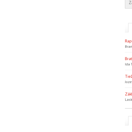
Rap
Bran
Bra
Ida 
Tiež
Joze
Zák
Lask