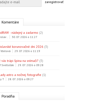
zaregistrovať
Komentáre
idRAW - nádejný a zadarmo
(2)
islav .
30. 07. 2026 o 11:27
tislavské korunovačné dni 2026
(3)
Tittelová
29. 07. 2026 o 11:19
 vás trápi špina na snímači?
(3)
f Svetlošák
29. 07. 2026 o 09:28
lady astro a nočnej fotografie
(1)
y T
28. 07. 2026 o 09:27
Poradňa