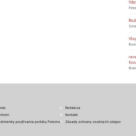
Vil
Pete
Roz
Srne
Vlo
Bori
rev
focu
Bran
nás
Redakcia
rtneri
Kontakt
dmienky používania portálu Fotoma
Zásady ochrany osobných údajov