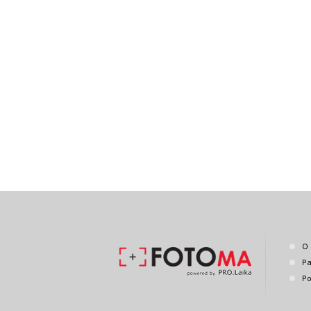
O 
Pa
Po