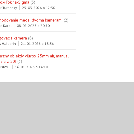
trox-Tokina-Sigma
(3)
r Turansky
25. 03. 2026 o 12:30
hodovanie medzi dvoma kamerami
(2)
c Karol
08. 02. 2026 o 20:50
govacia kamera
(8)
s Halabrin
21. 01. 2026 o 18:36
erzný objektív viltrox 25mm air, manual
s a z 50I
(3)
islav .
16. 01. 2026 o 14:10