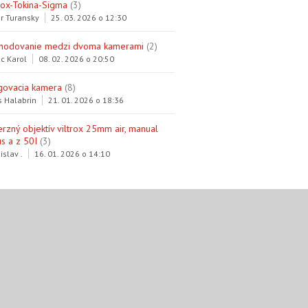
trox-Tokina-Sigma
(3)
r Turansky
25. 03. 2026 o 12:30
hodovanie medzi dvoma kamerami
(2)
c Karol
08. 02. 2026 o 20:50
govacia kamera
(8)
s Halabrin
21. 01. 2026 o 18:36
erzný objektív viltrox 25mm air, manual
s a z 50I
(3)
islav .
16. 01. 2026 o 14:10