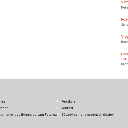
Vil
Pete
Roz
Srne
Vlo
Bori
rev
focu
Bran
nás
Redakcia
rtneri
Kontakt
dmienky používania portálu Fotoma
Zásady ochrany osobných údajov