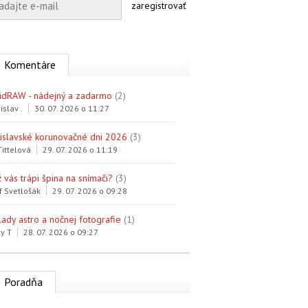
zaregistrovať
Komentáre
idRAW - nádejný a zadarmo
(2)
islav .
30. 07. 2026 o 11:27
tislavské korunovačné dni 2026
(3)
Tittelová
29. 07. 2026 o 11:19
 vás trápi špina na snímači?
(3)
f Svetlošák
29. 07. 2026 o 09:28
lady astro a nočnej fotografie
(1)
y T
28. 07. 2026 o 09:27
Poradňa