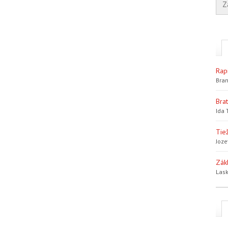
Rap
Bran
Bra
Ida 
Tiež
Joze
Zák
Lask