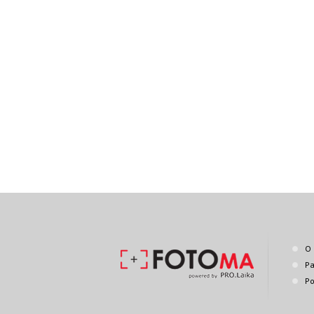
O 
Pa
Po