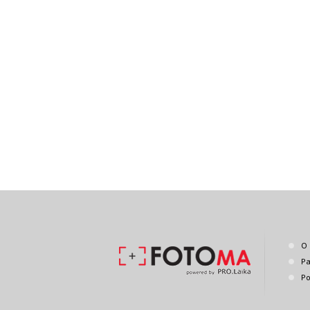
O 
Pa
Po