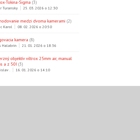
trox-Tokina-Sigma
(3)
r Turansky
25. 03. 2026 o 12:30
hodovanie medzi dvoma kamerami
(2)
c Karol
08. 02. 2026 o 20:50
govacia kamera
(8)
s Halabrin
21. 01. 2026 o 18:36
erzný objektív viltrox 25mm air, manual
s a z 50I
(3)
islav .
16. 01. 2026 o 14:10