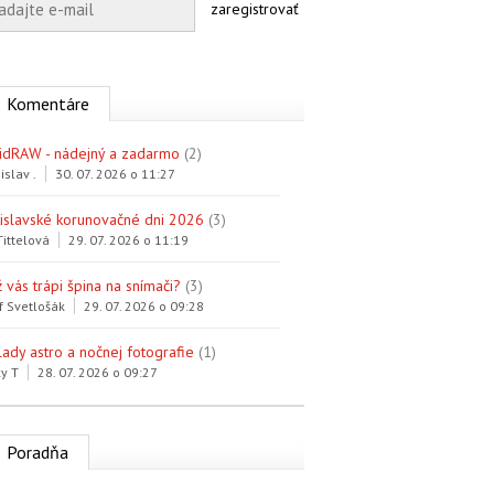
zaregistrovať
Komentáre
idRAW - nádejný a zadarmo
(2)
islav .
30. 07. 2026 o 11:27
tislavské korunovačné dni 2026
(3)
Tittelová
29. 07. 2026 o 11:19
 vás trápi špina na snímači?
(3)
f Svetlošák
29. 07. 2026 o 09:28
lady astro a nočnej fotografie
(1)
y T
28. 07. 2026 o 09:27
Poradňa