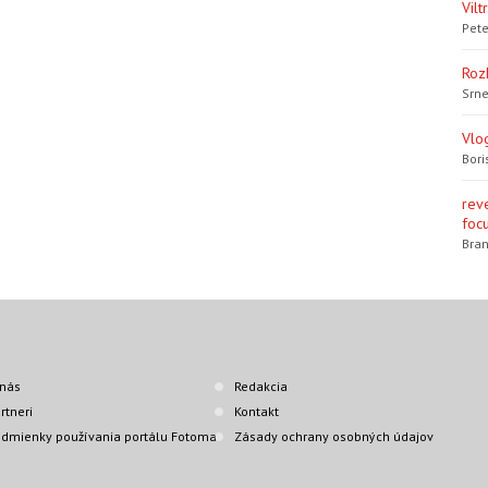
Vil
Pete
Roz
Srne
Vlo
Bori
rev
focu
Bran
nás
Redakcia
rtneri
Kontakt
dmienky používania portálu Fotoma
Zásady ochrany osobných údajov