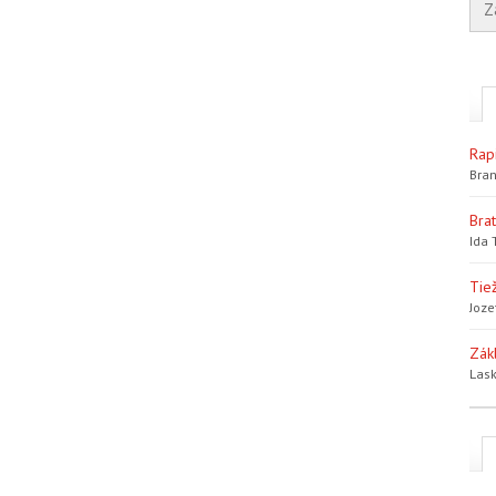
Rap
Bran
Bra
Ida 
Tiež
Joze
Zák
Lask