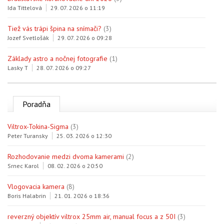
Ida Tittelová
29. 07. 2026 o 11:19
Tiež vás trápi špina na snímači?
(3)
Jozef Svetlošák
29. 07. 2026 o 09:28
Základy astro a nočnej fotografie
(1)
Lasky T
28. 07. 2026 o 09:27
Poradňa
Viltrox-Tokina-Sigma
(3)
Peter Turansky
25. 03. 2026 o 12:30
Rozhodovanie medzi dvoma kamerami
(2)
Srnec Karol
08. 02. 2026 o 20:50
Vlogovacia kamera
(8)
Boris Halabrin
21. 01. 2026 o 18:36
reverzný objektív viltrox 25mm air, manual focus a z 50I
(3)