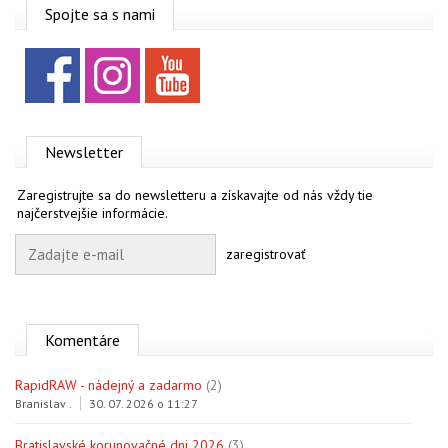
OBCHOD
Spojte sa s nami
Facebook
Instagram
YouTube
Newsletter
Zaregistrujte sa do newsletteru a získavajte od nás vždy tie
najčerstvejšie informácie.
zaregistrovať
Komentáre
RapidRAW - nádejný a zadarmo
(2)
Branislav .
30. 07. 2026 o 11:27
Bratislavské korunovačné dni 2026
(3)