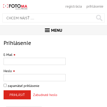
registrácia
prihlásenie
MENU
ÚVOD
Prihlásenie
MAGAZÍN
E-Mail
GALÉRIA
PORADŇA
Heslo
SÚŤAŽE
zapamätať prihlásenie
KALENDÁR AKCIÍ
PRIHLÁSIŤ
Zabudnuté heslo
WORKSHOPY