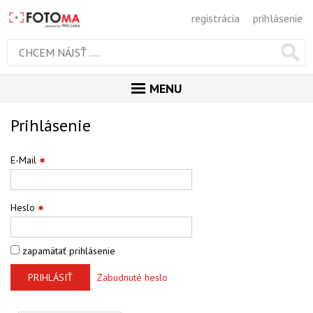
registrácia
prihlásenie
MENU
ÚVOD
Prihlásenie
MAGAZÍN
E-Mail
GALÉRIA
PORADŇA
Heslo
SÚŤAŽE
zapamätať prihlásenie
KALENDÁR AKCIÍ
PRIHLÁSIŤ
Zabudnuté heslo
WORKSHOPY