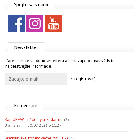
OBCHOD
Spojte sa s nami
Facebook
Instagram
YouTube
Newsletter
Zaregistrujte sa do newsletteru a získavajte od nás vždy tie
najčerstvejšie informácie.
zaregistrovať
Komentáre
RapidRAW - nádejný a zadarmo
(2)
Branislav .
30. 07. 2026 o 11:27
Bratislavské korunovačné dni 2026
(3)