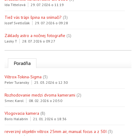
Ida Tittelová
29. 07. 2026 o 11:19
Tiež vás trápi špina na snímači?
(3)
Jozef Svetlošák
29. 07. 2026 o 09:28
Základy astro a nočnej fotografie
(1)
Lasky T
28. 07. 2026 o 09:27
Poradňa
Viltrox-Tokina-Sigma
(3)
Peter Turansky
25. 03. 2026 o 12:30
Rozhodovanie medzi dvoma kamerami
(2)
Srnec Karol
08. 02. 2026 o 20:50
Vlogovacia kamera
(8)
Boris Halabrin
21. 01. 2026 o 18:36
reverzný objektív viltrox 25mm air, manual focus a z 50I
(3)