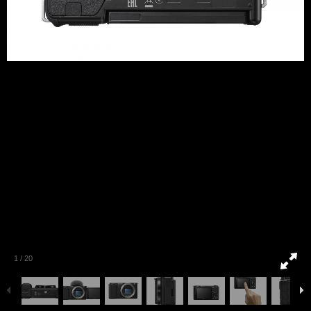
1
/
20