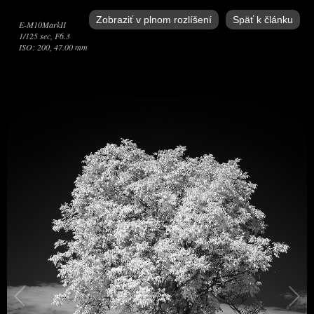
Zobraziť v plnom rozlíšení
Späť k článku
E-M10MarkII
1/125 sec, F6.3
ISO: 200, 47.00 mm