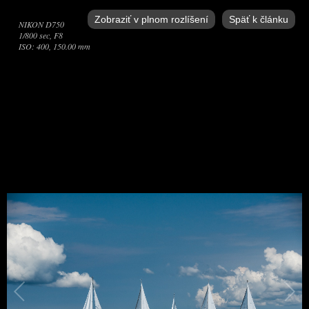
Zobraziť v plnom rozlíšení
Späť k článku
NIKON D750
1/800 sec, F8
ISO: 400, 150.00 mm