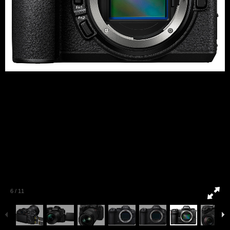
6
/
11