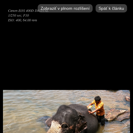
Zobraziť v plnom rozlíšení
Späť k článku
Canon EOS 400D DIGITAL
1/250 sec, F10
ISO: 400, 64.00 mm