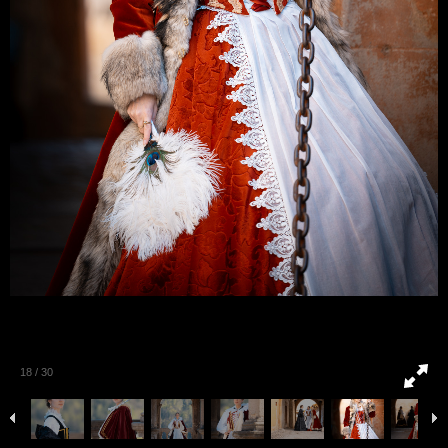
18
/
30