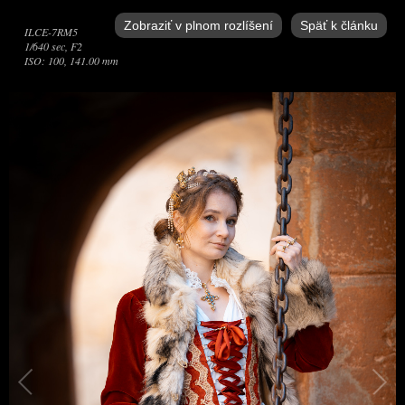
Zobraziť v plnom rozlíšení
Späť k článku
ILCE-7RM5
1/640 sec, F2
ISO: 100, 141.00 mm