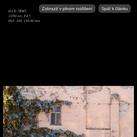
Zobraziť v plnom rozlíšení
Späť k článku
ILCE-7RM5
1/160 sec, F4.5
ISO: 100, 130.00 mm