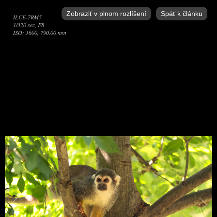
Zobraziť v plnom rozlíšení
Späť k článku
ILCE-7RM5
1/320 sec, F8
ISO: 1600, 790.00 mm