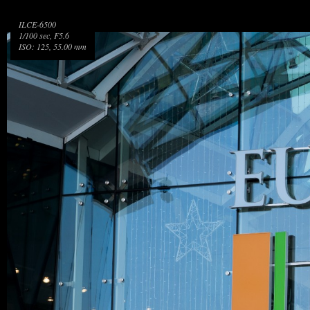
ILCE-6500
1/100 sec, F5.6
ISO: 125, 55.00 mm