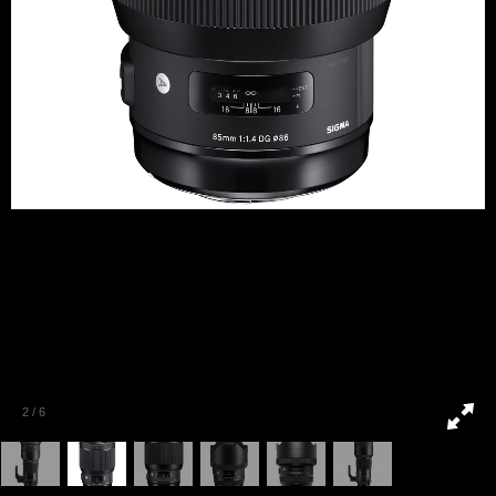
2
/
6