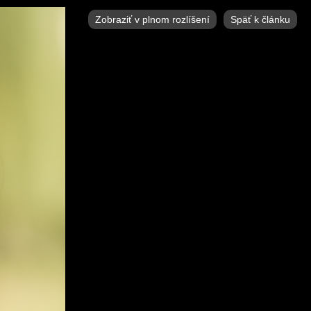
Zobraziť v plnom rozlíšení
Späť k článku