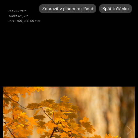
Zobraziť v plnom rozlíšení
Späť k článku
ILCE-7RM5
1/800 sec, F2
ISO: 100, 200.00 mm