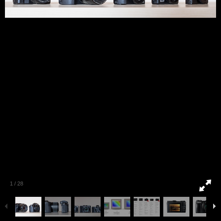
1
/
28