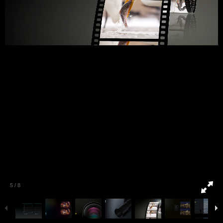
5
/
8