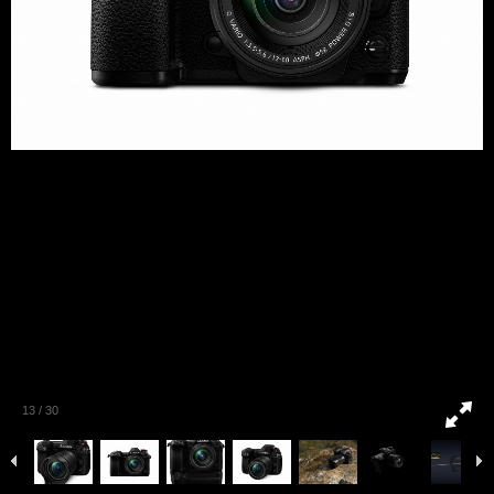
13
/
30