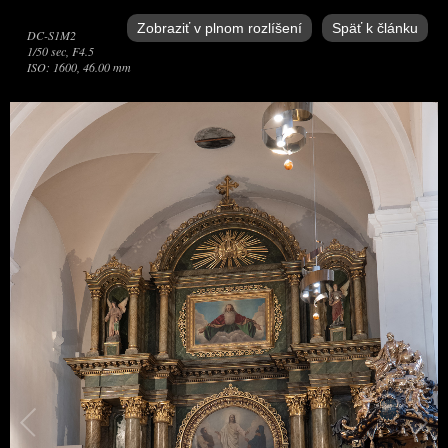
Zobraziť v plnom rozlíšení
Späť k článku
DC-S1M2
1/50 sec, F4.5
ISO: 1600, 46.00 mm