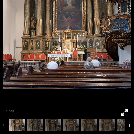
1
/
48