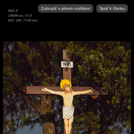
Zobraziť v plnom rozlíšení
Späť k článku
PEN-F
1/8000 sec, F1.8
ISO: 200, 75.00 mm