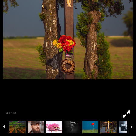
40
/
78