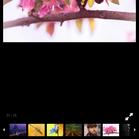
37
/
78