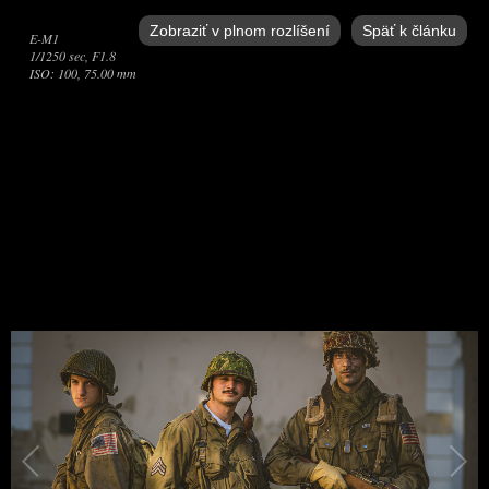
Zobraziť v plnom rozlíšení
Späť k článku
E-M1
1/1250 sec, F1.8
ISO: 100, 75.00 mm