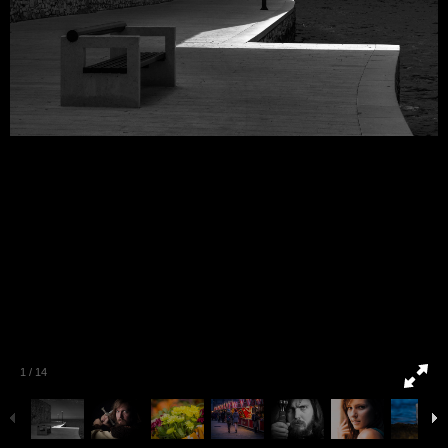
1
/
14