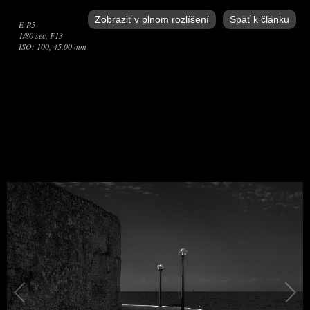
Zobraziť v plnom rozlíšení
Späť k článku
E-P5
1/80 sec, F13
ISO: 100, 45.00 mm