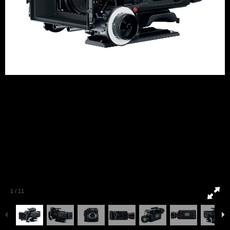
1
/
11