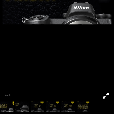
1
/
6